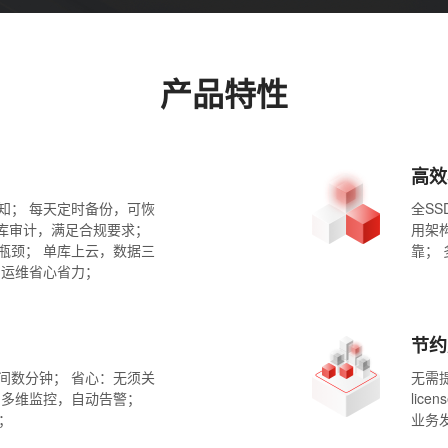
产品特性
高效
知； 每天定时备份，可恢
全SS
据库审计，满足合规要求；
用架
瓶颈； 单库上云，数据三
靠；
，运维省心省力；
节约
间数分钟； 省心：无须关
无需提
：多维监控，自动告警；
lic
；
业务