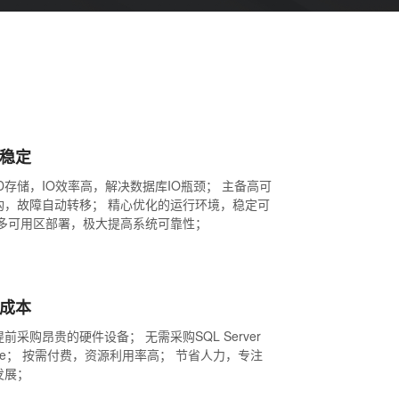
稳定
D存储，IO效率高，解决数据库IO瓶颈； 主备高可
构，故障自动转移； 精心优化的运行环境，稳定可
 多可用区部署，极大提高系统可靠性；
成本
前采购昂贵的硬件设备； 无需采购SQL Server
ense； 按需付费，资源利用率高； 节省人力，专注
发展；